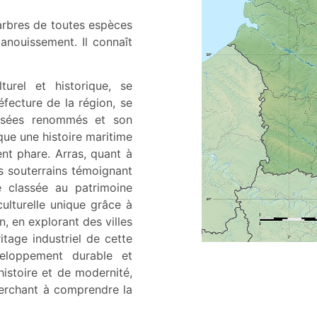
s arbres de toutes espèces
anouissement. Il connaît
turel et historique, se
réfecture de la région, se
musées renommés et son
ue une histoire maritime
nt phare. Arras, quant à
s souterrains témoignant
 classée au patrimoine
ulturelle unique grâce à
n, en explorant des villes
tage industriel de cette
veloppement durable et
histoire et de modernité,
herchant à comprendre la