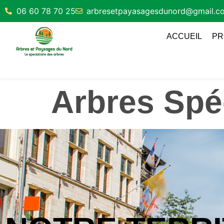
06 60 78 70 25
arbresetpayasagesdunord@gmail.c
ACCUEIL
PR
Arbres Spéc