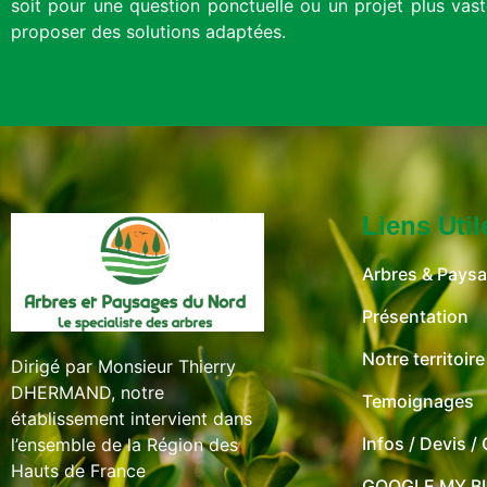
soit pour une question ponctuelle ou un projet plus v
proposer des solutions adaptées.
Liens Util
Arbres & Pays
Présentation
Notre territoire
Dirigé par Monsieur Thierry
DHERMAND, notre
Temoignages
établissement intervient dans
Infos / Devis /
l’ensemble de la Région des
Hauts de France
GOOGLE MY B