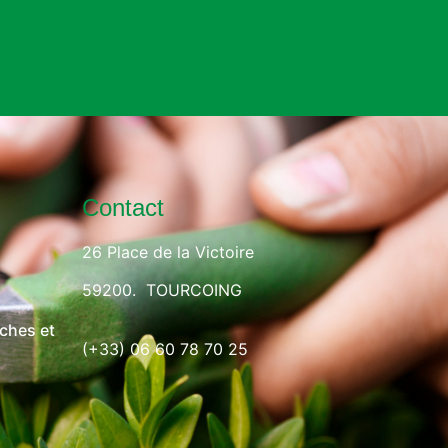
Contact
26 Place de la Victoire
59200. TOURCOING
ches et
(+33) 06 60 78 70 25