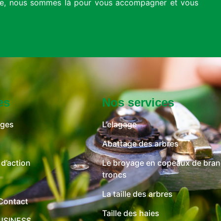
aste, nous sommes là pour vous accompagner et vous
es
Nos services
ages
L’elagage
Abattage des arbres
 d’action
Le broyage en copeaux de bran
troncs
La taille des arbres
 Contact
Taille des haies
USINESS